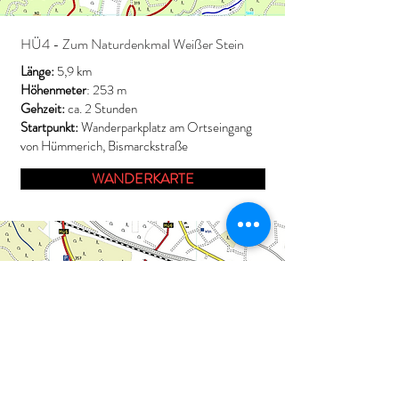
HÜ4 - Zum Naturdenkmal Weißer Stein
Länge:
5,9 km
Höhenmeter
: 253 m
Gehzeit:
ca. 2 Stunden
Startpunkt:
Wanderparkplatz am Ortseingang
von Hümmerich, Bismarckstraße
WANDERKARTE
HÜ6 - Der Badeweg
Länge:
3,3 km