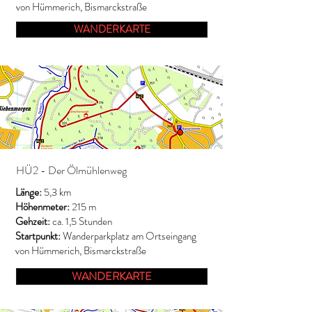
von Hümmerich, Bismarckstraße
WANDERKARTE
HÜ2 - Der Ölmühlenweg
Länge:
5,3 km
Höhenmeter:
215 m
Gehzeit:
ca. 1,5 Stunden
Startpunkt:
Wanderparkplatz am Ortseingang
von Hümmerich, Bismarckstraße
WANDERKARTE