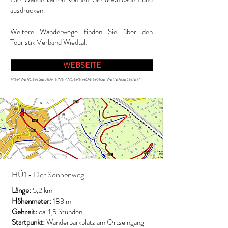
ausdrucken.
Weitere Wanderwege finden Sie über den
Touristik Verband Wiedtal:
WEBSEITE
HIER WERDEN SIE AUF EINE ANDERE HOMEPAGE WEITERGELEITET!
HÜ1 - Der Sonnenweg
Länge:
5,2 km
Höhenmeter:
183 m
Gehzeit:
ca. 1,5 Stunden
Startpunkt:
Wanderparkplatz am Ortseingang