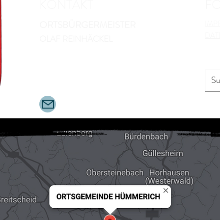
KONTAKT
F
ORTSBÜRGERMEISTER
IMP
DAT
OLAF REINHÄCKEL
MÜHLENSTRAßE 9
53547 HÜMMERICH
Tel.:
0175-2267647
O.REINHAECKEL@RZ-ONLINE.DE