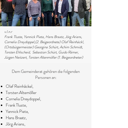
v.l.n.r
Frank Tluste, Yannick Pieta, Hans Braatz, Jörg Arians,
Cornelia Dreydoppel,(2. Beigeordnete)
Olaf Reinhäckl,
(Ortsbürgermeister)
Georgina Schürt,
Achim Schmidt,
Torsten Ehlscheid, Sebastian Schürt, Guido Rämer,
Jürgen Neitzert, Torsten Altenmöller (1. Beigeordneter)
Dem Gemeinderat gehören die folgenden
Personen an:
Olaf Reinhäckel,
Torsten Altemöller
Cornelia Dreydoppel,
Frank Tluste,
Yannick Pieta,
Hans Braatz,
Jörg Arians,