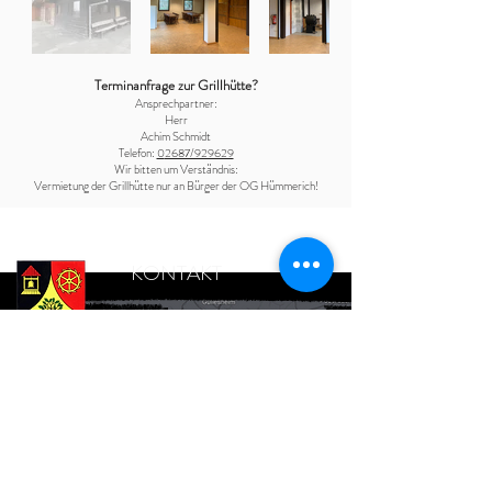
Terminanfrage zur Grillhütte?
Ansprechpartner:
Herr
Achim Schmidt
Telefon:
0
2687/929629
Wir bitten um Verständnis:
Vermietung der Grillhütte nur an Bürger der OG Hümmerich!
KONTAKT