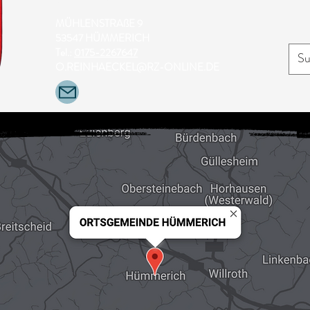
OLAF REINHÄCKEL
MÜHLENSTRAßE 9
53547 HÜMMERICH
Tel.:
0175-2267647
O.REINHAECKEL@RZ-ONLINE.DE