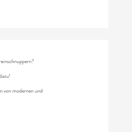
´reinschnuppern?
dazu!
gen von modernen und