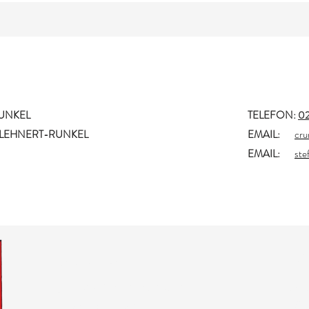
UNKEL
TELEFON
:
0
E LEHNERT-RUNKEL
E
MAIL:
cru
EMAIL:
ste
KONTAKT
F
ORTSBÜRGERMEISTER
IMP
DAT