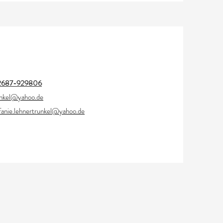
2687-929806
nkel@yahoo.de
fanie.lehnertrunkel@yahoo.de
ORMELLES
RESSUM
ENSCHUTZ