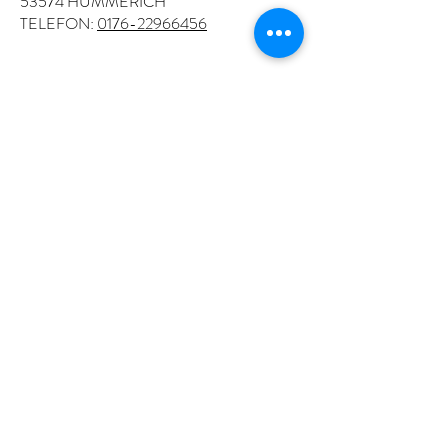
53574 HÜMMERICH
TELEFON:
0176-22966456
admin@feuerwehr-hümmerich.de
1. VORSITZENDER: WOLFGANG
KALBITZER
UNTERDORFSTRASSE 7
53547 HÜMMERICH
TELEFON:
0160-98143535
KONTAKT