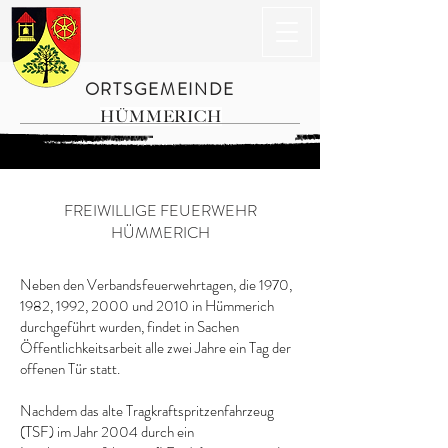
ORTSGEMEINDE
HÜMMERICH
FREIWILLIGE FEUERWEHR
HÜMMERICH
Neben den Verbandsfeuerwehrtagen, die 1970,
1982, 1992, 2000 und 2010 in Hümmerich
durchgeführt wurden, findet in Sachen
Öffentlichkeitsarbeit alle zwei Jahre ein Tag der
offenen Tür statt.
Nachdem das alte Tragkraftspritzenfahrzeug
(TSF) im Jahr 2004 durch ein