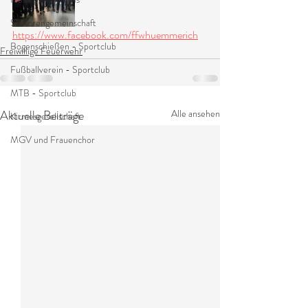
Seniorengemeinschaft
https://www.facebook.com/ffwhuemmerich
Bogenschießen - Sportclub
Freiwillige Feuerwehr
Fußballverein - Sportclub
MTB - Sportclub
Aktuelle Beiträge
Alle ansehen
Kirmesgesellschaft
MGV und Frauenchor