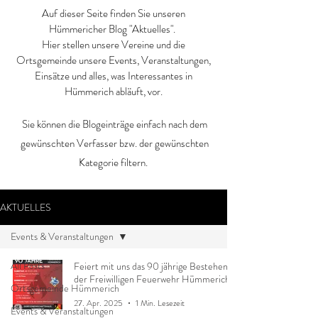
Auf dieser Seite finden Sie unseren
Hümmericher Blog "Aktuelles".
Hier stellen unsere Vereine und die
Ortsgemeinde unsere Events, Veranstaltungen,
Einsätze und alles, was Interessantes in
Hümmerich abläuft, vor.
Sie können die Blogeinträge einfach nach dem
gewünschten Verfasser bzw. der gewünschten
Kategorie filtern.
AKTUELLES
Events & Veranstaltungen
All Posts
Feiert mit uns das 90 jährige Bestehen
der Freiwilligen Feuerwehr Hümmerich
Ortsgemeinde Hümmerich
27. Apr. 2025
1 Min. Lesezeit
Events & Veranstaltungen