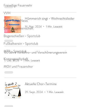
Freiwillige Feuerwehr
VVH
Hümmerich singt - Weihnachtslieder
Kids / Teens News
14. Nov. 2024
1 Min. Lesezeit
Seniorengemeinschaft
Bogenschießen - Sportclub
Fußballverein - Sportclub
MTB - Sportclub
60 Jahre Verkehrs- und Verschönerungsverein
Kirmesgesellschaft
1. Okt. 2024
1 Min. Lesezeit
MGV und Frauenchor
Aktuelle Chor-Termine
29. Sept. 2024
1 Min. Lesezeit