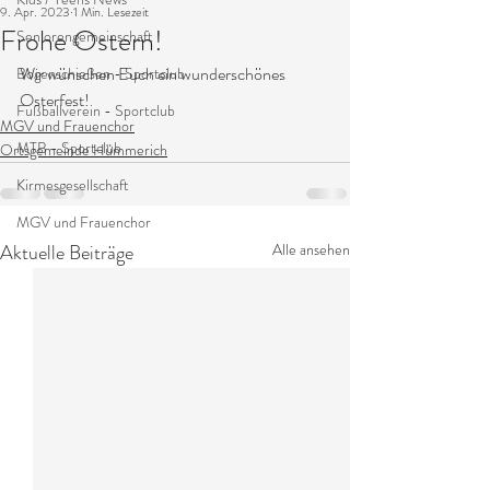
9. Apr. 2023
1 Min. Lesezeit
Frohe Ostern!
Seniorengemeinschaft
Wir wünschen Euch ein wunderschönes 
Bogenschießen - Sportclub
Osterfest! 
Fußballverein - Sportclub
MGV und Frauenchor
MTB - Sportclub
Ortsgemeinde Hümmerich
Kirmesgesellschaft
MGV und Frauenchor
Aktuelle Beiträge
Alle ansehen