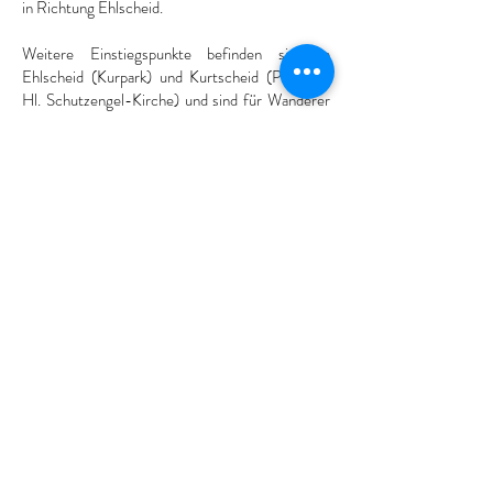
in Richtung Ehlscheid.
Weitere Einstiegspunkte befinden sich in
Ehlscheid (Kurpark) und Kurtscheid (Parkplatz
Hl. Schutzengel-Kirche) und sind für Wanderer
geeignet, die nicht den gesamten Klosterweg (17
km) zurücklegen möchten.
KONTAKT
ORTSBÜRGERMEISTER