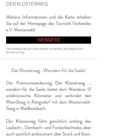
DER KLOSTERWEG
Weitere Informationen und die Karte erhalten
Sie auf der Homepage des Touristik Verbandes
e.V. Westerwald:
WEBSEITE
HIER WERDEN SIE AUF EINE ANDERE HOMEPAGE WEITERGELEITET!
Bild: Bernd Edling
Der Klosterweg...​Wandern für die Seele!
Der Premiumwanderweg Der Klosterweg ...
wandern für die Seele bietet dem Wanderer 17
erlebnisreiche Kilometer und verbindet den
RheinSteig in Rengsdorf mit dem Westerwald-
Steig in Waldbreitbach.
Der Klosterweg führt gemütlich entlang des
Laubach-, Dombach- und Fockenbachtales, aber
auch sportlich ambitioniert über Stock und Stein.