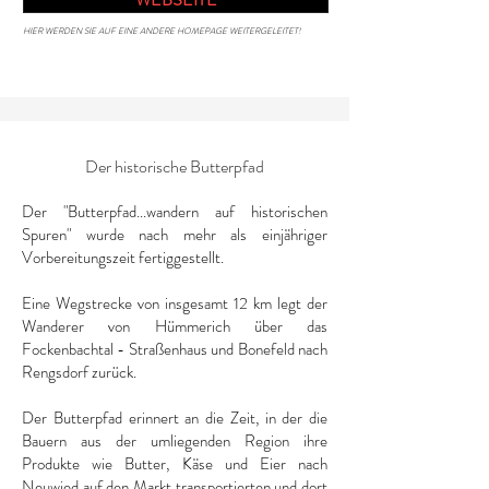
HIER WERDEN SIE AUF EINE ANDERE HOMEPAGE WEITERGELEITET!
Der historische Butterpfad
Der "Butterpfad...wandern auf historischen
Spuren" wurde nach mehr als einjähriger
Vorbereitungszeit fertiggestellt.
Eine Wegstrecke von insgesamt 12 km legt der
Wanderer von Hümmerich über das
Fockenbachtal - Straßenhaus und Bonefeld nach
Rengsdorf zurück.
Der Butterpfad erinnert an die Zeit, in der die
Bauern aus der umliegenden Region ihre
Produkte wie Butter, Käse und Eier nach
Neuwied auf den Markt transportierten und dort