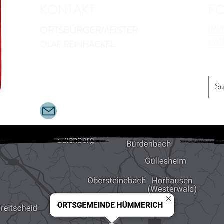
KONTAKT
F
ORTSBÜRGERMEISTER
IMP
DAT
OLAF REINHÄCKEL
MÜHLENSTRAßE 9
53547 HÜMMERICH
Tel.:
0175-2267647
O.REINHAECKEL@RZ-ONLINE.DE