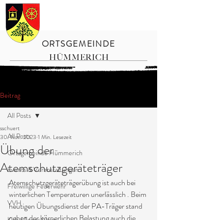
ORTSGEMEINDE
HÜMMERICH
Beitrag
All Posts
sschuert
All Posts
30. Nov. 2023
1 Min. Lesezeit
Übung der
Ortsgemeinde Hümmerich
Atemschutzgeräteträger
Events & Veranstaltungen
Atemschutzgeräteträgerübung ist auch bei 
Freiwillige Feuerwehr
winterlichen Temperaturen unerlässlich . Beim 
VVH
heutigen Übungsdienst der PA-Träger stand 
neben der körperlichen Belastung auch die 
Kids / Teens News