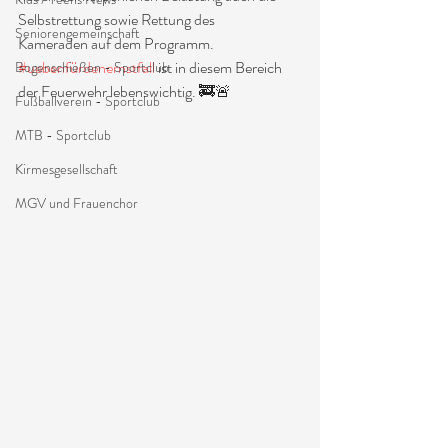
Selbstrettung sowie Rettung des 
Seniorengemeinschaft
Kameraden auf dem Programm. 
#uebenfürdenernstfall
 ist in diesem Bereich 
Bogenschießen - Sportclub
der Feuerwehr lebenswichtig. 🚒🚨
Fußballverein - Sportclub
MTB - Sportclub
Kirmesgesellschaft
MGV und Frauenchor