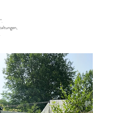
".
taltungen,
.