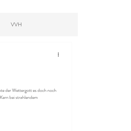
.
VVH
rein - Sportclub
te der Wettergott es doch noch
r Kern bei strahlendem