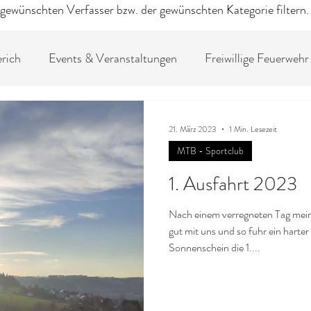
gewünschten Verfasser bzw. der gewünschten Kategorie filtern
rich
Events & Veranstaltungen
Freiwillige Feuerwehr
ngemeinschaft
Bogenschießen - Sportclub
Fußballve
21. März 2023
1 Min. Lesezeit
MTB - Sportclub
sellschaft
MGV und Frauenchor
1. Ausfahrt 2023
Nach einem verregneten Tag mein
gut mit uns und so fuhr ein harte
Sonnenschein die 1....