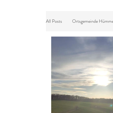
All Posts
Ortsgemeinde Hümme
Kids / Teens News
Seniore
MTB - Sportclub
Kirmesge