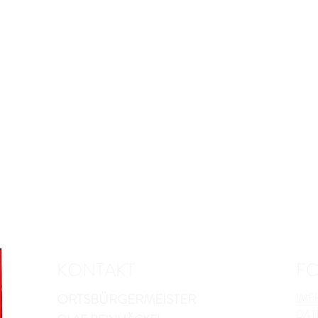
KONTAKT
F
ORTSBÜRGERMEISTER
IMP
DAT